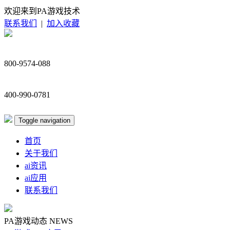
欢迎来到PA游戏技术
联系我们
|
加入收藏
800-9574-088
400-990-0781
Toggle navigation
首页
关于我们
ai资讯
ai应用
联系我们
PA游戏动态
NEWS