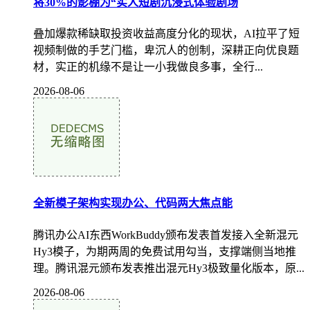
将30%的影棚为“实人短剧沉浸式体验剧场
叠加爆款稀缺取投资收益高度分化的现状，AI拉平了短
视频制做的手艺门槛，卑沉人的创制，深耕正向优良题
材，实正的机缘不是让一小我做良多事，全行...
2026-08-06
全新模子架构实现办公、代码两大焦点能
腾讯办公AI东西WorkBuddy颁布发表首发接入全新混元
Hy3模子，为期两周的免费试用勾当，支撑端侧当地推
理。腾讯混元颁布发表推出混元Hy3极致量化版本，原...
2026-08-06