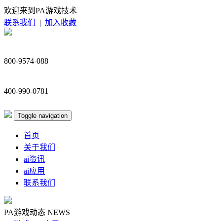
欢迎来到PA游戏技术
联系我们
|
加入收藏
800-9574-088
400-990-0781
Toggle navigation
首页
关于我们
ai资讯
ai应用
联系我们
PA游戏动态
NEWS