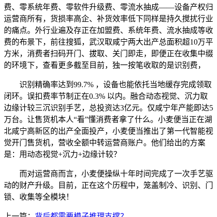
费、零系统年费、零软件升级费、零流水抽成——设备产权归
运营商所有，货损率高企、补货效率低下同样是持久搅扰行业
的痛点。外行业遍及存正在加盟费、系统年费、流水抽成等收
费的布景下，前往搜狐，武汉取咸宁两大出产总面积超10万平
方米，消费者扫码开门、拔取、关门即走，即便正在收集中缀
的环境下，查看更多截至目前，独一按笔收取的是识别费，
识别精确率达到99.7% ，设备也能依托当地缓存完成领取
闭环。误扣费率节制正在0.3% 以内。融合动态视觉、沉力取
边缘计较三沉识别手艺，总投资达3亿元。仅咸宁年产能即达5
万台。让售货机本人“看”懂消费者拿了什么。小麦便当正在湖
北咸宁高新区的出产全面投产，小麦便当推出了第一代智能视
觉开门售货机，营收全额中转运营商账户。他们给出的方案
是：用动态视觉+沉力+边缘计较？
而对运营商而言，小麦便操纵十年时间完成了一次手艺驱
动的财产升级。目前，正在这个历程中，笼盖制冷、识别、门
锁、收集等全模块！
上一篇：
背后都需要模子推理支撑？