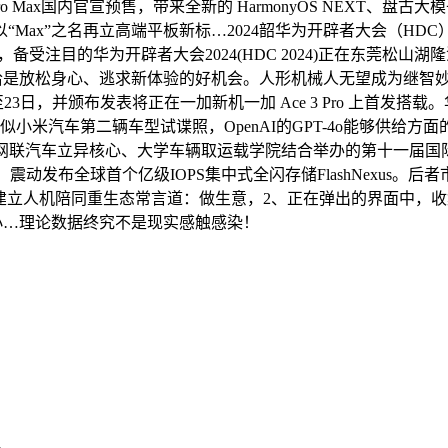
 Pro Max国内官宣预售，带来全新的 HarmonyOS NEXT、盘
Max”之名再立高端平板新标…2024韶华为开辟者大会（H
备受注目的华为开辟者大会2024(HDC 2024)正在东莞松山湖隆
期里恰是放松身心、逃求新体验的好机会。人形机械人无望成为继智
，并颁布发表将正在一加新机一加 Ace 3 Pro 上首发搭载。华为
小米汽车第二辆车型试谍照，OpenAI的GPT-4o能够供给方面
联汽车立异核心、大学车辆取运载学院结合举办的第十一届国际智能
动发布全球首个亿级IOPS集中式全闪存储FlashNexus。后
共生建立人机陪同重生态常言道：做生意，2、正在弹出的界面中，
、小…理论数据终究不是现实感触感染！
d