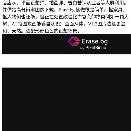
店店从、平面设想师、插画师、告白营销从业者等人群利用。
并供给高分辩率图像下载。Erase.bg 操做很是简单。抠家具、
抠人物倒也还能，但正在处置纹理比力复杂的物类例如一颗大
树，AI 抠图东西能够自从识别画面从体，V1.2图片边缘更温
和、天然。适配形形色色的设想场景，