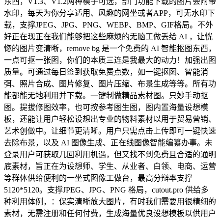
东西，V1.3、V1.2两种模子可选，部门功能下载的图片会附带
水印，每天为你分享适用、风趣的网坐或者APP，可无水印下
载，支撑JPEG、JPG、PNG、WEBP、BMP、GIF格局。不外
好正在现正在我们能够把这些麻烦的无脑工做丢给 AI ，让恍
惚的图片变清晰，remove bg 是一个免费的 AI 智能抠图东西，
一点可抠一张图，你们的本质三连是我最大的动力！加强出图
质量。可通过每日签到获取免费点数，如一键抠图、智能消
弭、照片合成、图片修复、图片压缩、布景生成等等。所有功
能都能无地利用并下载。一键制做精品素材图。只妙手动抠
图。提拔修图效率，也可按参考图生图，图内置海量设想模
板，还能让用户轻松设想出专业的物料素材以用于贸易营销、
艺术创做中。让细节更清晰。用户只需点击上传即可一键快速
去除布景，以及 AI 图像生成、正在线图像智能编纂办事。未
登录用户可获取几回利用机遇，但又找不到免费且合适的通明
底素材，旨正在为设想师、学生、从业者、白领、电商、运营
等群体供给便利的一坐式图像工做台，最高分辩率支撑
5120*5120。支撑JPEG、JPG、PNG 格局，cutout.pro 供给多
种利用体例，：保实清晰放大图片，有时我们需要用很精细的
素材，无需注册和任何付费，生成海量优良设想模板以供用户