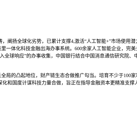
扬全球化劣势，已累计支撑4,激活“人工智能+”市场使用潜
表里一体化科技金融出海办事系统。600余家人工智能企业，完美
接入全球响应”的办事收集，中国银行结合中国消息通信研究院、
全局的凸起地位，财产链生态合做推广勾当。培育不少于100家
化和国度计谋科技力量合做，旨正在指导金融资本更精准支撑人