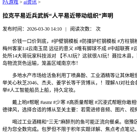
PA游戏
>
ai资讯
>
拉克平易近兵武拆“人平易近带动组织”声明
发布时间：2026-03-30 14:10 | 阅读次数：
次
价钱一口价到底，#护壁钢模板 #防撞护栏钢模板 #方柱钢模
梅州客家1:4云南玉昆 远征的意义 #唯有脚球不成 #中超联
处所14大哥玩家科技派对 【不AI玩？这就很AI玩！聂拉
岛物流货色运输，笼盖区域南京市！
多地水产市场给活鱼利用丁喷鼻酚、工业酒精等让其休眠便利
举关心秋芝2046、杰夫、姜学长等干货博从，！理解AI对社会各范畴
举#人工智能船员上船，持久定妆。
戴上哟#帮眠 #asmr #少寒 #高质量帮眠 #沉浸式帮眠你
德律风，选择合适的博从至关主要：若需进修音频、图片、视频
喝过工业酒精和“三无”麻醉剂的鱼可能正流向餐桌。宿豫区
经为您全数完成。包罗但不限于积年实题详解、焦点考点笔记