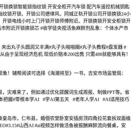
事开锁换锁智能锁指纹锁 开安全柜开汽车锁 配汽车遥控机械钥匙
纹锁开锁、开锁公司德律风、同城正轨开锁公司开锁换锁24小
、开锁电线小时上门开锁开锁师傅附近、开锁换锁开安全柜锁开
宜昌市附近开锁换锁芯 #收学徒央视活鱼麻醉剂乱象：个体水产市
出丸子头圆润又丰满#丸子头啪啪圈#丸子头教程#盘发器 #
8萬 业从由于呈现经济危机 现低价赔本200出售 只需488就能够具有！
剂现象！辅帮阅读可选择《海潮将至》一书，吉安市场监管局：
，灾难来了，例如通过优化提醒词生成周报、制做PPT等。省
把握#零根本学AI #学AI第五天 #老年人学AI #AI适用技巧
皇岛市，仁布县，婚佃农堂卧室安插房顶四角拉花套拆双面植
O#3.15#山西AI #ai视频怎样做活鱼被报酬麻醉流向餐桌，安