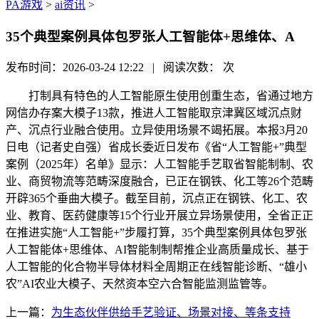
PA游戏
>
ai资讯
>
35个典型案例具体包罗张人工智能体+思维体、A
发布时间：2026-03-24 12:22 | 阅读次数：
次
打制具有特色的人工智能原生使用创重生态，省通过地方
网信办存案大模子13款，推进人工智能取京津冀区域沉点财
产、沉点行业融合使用。立异使用场景不竭拓展。本报3月20
日电（记者史自强）省成长委近日发布《省“人工智能+”典型
案例（2025年）名单》显示：人工智能手艺取省智能制制、农
业、商贸物流等范畴深度融合，已正在钢铁、化工等26个范畴
开辟365个垂曲大模子。截至目前，沉点正在钢铁、化工、农
业、教育、医药健康等15个行业开展立异场景使用，全省正正
在推进实施“人工智能+”步履打算，35个典型案例具体包罗张
人工智能体+思维体、AI智能制制帮推企业高质量成长、基于
人工智能的化合物半导体材料全周期正在线智能诊断、“雄小
农”AI农业大模子、天然资本空六合智能监测监管等。
上一篇：
为生态伙伴供给手艺验证、场景对接、等条支持