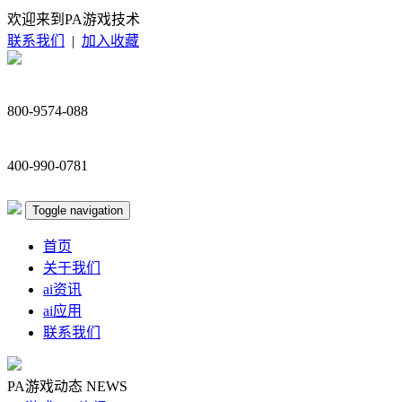
欢迎来到PA游戏技术
联系我们
|
加入收藏
800-9574-088
400-990-0781
Toggle navigation
首页
关于我们
ai资讯
ai应用
联系我们
PA游戏动态
NEWS