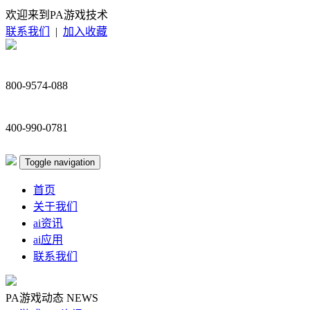
欢迎来到PA游戏技术
联系我们
|
加入收藏
800-9574-088
400-990-0781
Toggle navigation
首页
关于我们
ai资讯
ai应用
联系我们
PA游戏动态
NEWS