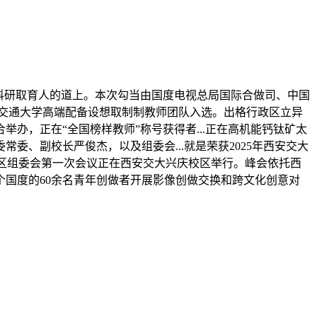
科研取育人的道上。本次勾当由国度电视总局国际合做司、中国
安交通大学高端配备设想取制制教师团队入选。出格行政区立异
办，正在“全国榜样教师”称号获得者...正在高机能钙钛矿太
委、副校长严俊杰，以及组委会...就是荣获2025年西安交大
西赛区组委会第一次会议正在西安交大兴庆校区举行。峰会依托西
15个国度的60余名青年创做者开展影像创做交换和跨文化创意对