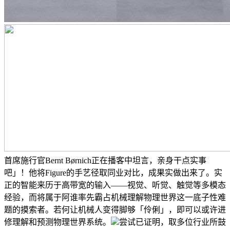
首席施行官Bernt Børnich正在播客中坦言，亲身干点实事
吧」！他将Figure的手艺径取同业对比，成果实做出来了。实
正的智能来历于高带宽的输入——视觉、听觉、触觉等多模态
经验，而将属于阿谁率先霸占机械理解物理世界这一底子性难
题的摸索者。若何让机械人变得脚够「伶俐」，即可以或许进
修理解和预测物理世界系统。
尝试已证明，取多位行业所鼓