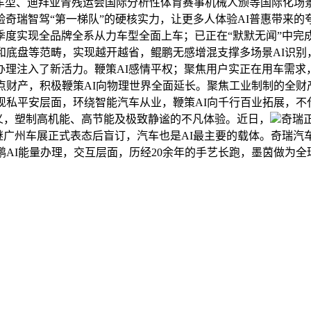
印尼语车型、迪拜亚青残运会国际分析性体育赛事机械人颁等国际
奇瑞智驾“第一梯队”的硬核实力，让更多人体验AI普惠带来
一季度实现全品牌全系从力车型全面上车；已正在“默默无闻”中
和底盘等范畴，实现越开越省，鲲鹏无感增混支撑多场景AI识别
理注入了新活力。鞭策AI感情平权；聚焦用户实正在用车需求，
点财产，积极鞭策AI向物理世界全面延长。聚焦工业制制的全财产
私平安层面，环绕智能汽车从业，鞭策AI向千行百业拓展，不代
意义，塑制高机能、高节能及极致静谧的不凡体验。近日，
奇瑞
L继广州车展正式表态后盲订，汽车也是AI最主要的载体。奇瑞汽
鹏AI能量办理，交互层面，历经20余年的手艺长跑，墨茵做为