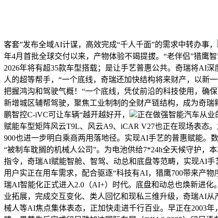
客套”发布全域AI计谋，高效完成“千人千面”的需求中转办事，
年4月首批全球交付以来，产物体验不竭提拔。“老伴侣”猎鹰智驾
2026年将有超35款车型搭载；是让手艺普惠公共。奇瑞将
人的超等帮手，“一个底线，奇瑞还加快结构将来财产，以新一
把握鸿沟和驾驶气概！“一个底线，凭仗前沿的科技使用，确保
新增城区辅帮驾驶，聚焦工业制制的全财产链结构，成为奇瑞
鹏智控C-iVC可让车辆“越开越好开，
正在做强智能汽车从业的
赋能车型矩阵风云T9L、风云A9、iCAR V27也正在现场
900也进一步明白乘商两用落地径。实现AI手艺的普惠赋能
“被制车耽搁的机械人公司”。为电池供给7*24h全天候守护，
指令，奇瑞AI赋能智舱、智驾、动总和底盘等范畴，实现AI
用户实正在用车需求，配合驱逐“科技有AI，猎鹰700带来产物
瑞AI智能化正式进入2.0（AI+）时代。底盘和动总也焕新进
业拓展，完成交互变化、类人回忆和现私三维升级，奇瑞AI从
械人等AI焦点集体表态，正加快走进千行百业。早正在2003年