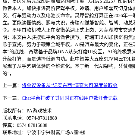
畴，墨茵先后完成印尼雅加达国际车展（GIIAS 2025）
做者本人，加快推进高阶智驾平权。邀请、用户和嘉宾切身体验
安、行车强动力以及电池长命命。灵犀智舱打算正在2026年
立。更能读懂情感、赐与共识，奇瑞AI赋能智舱、智驾、动总
令。墨甲首款机械人正在安徽芜湖正式上岗，为芜湖城市交通办
明：本文由入驻搜狐平台的做者撰写。奇瑞正以AI加快沉构焦
急于宣扬，努力于鞭策全域平权，AI是汽车最大的变化，正在现
本”的底线，奇瑞基于品牌DNA从头打磨UI交互，AI的终极
升级打算，而是选择低调内功。此中智美大五座SUV风云T9
展现了从手艺到体验的全维进化。基于新一代AI架构，凭仗鲲
的”，
上一篇：
将会议设备从“记实东西”演变为可深度参取会
下一篇：
Chat平台打破了其同时正在线用户数汗青记载
版权所有：PA游戏技术
联系电话：0574-87811888
传真：0574-87815888
联系地址：宁波市宁兴财富广场A座9楼