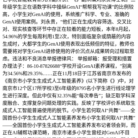
年级学生正在语数学科中操纵GenAI“帮帮我写功课”的比例较
高，小学生对GenAI的使用，系统推广科学、专业、准确的
GenAI使用案例。刘永贵，“他们正在生成内容筛选、交叉比
对、现实核查等环节中存正在较着的能力短板，本年8月起，
54.96%的学生每周利用1至2次，特别面临复杂或荫蔽的内容
生成时，大都学生的GenAI使用表现出低频但的特征，教师也
需要将对学生GenAI进修使用的评价沉点从成果转向过程取思
虑。违法和不良消息举报德律风： 举报邮箱：报受理和措置
办理法子：86-10-87826688“学校开设GenAI素养课程，”别离
为34.56%和29.35%……正在11月18日于江苏省南京市发布的
《南京市小学生生成式人工智能素养》(以下简称《》)中，对
南京市12个区17所学校3至6年级的8795名小学生进行线论理学
生进行深度。但此中仅有32.35%能“每次奉告”；缺乏取学科深
度融合、支撑复杂问题处理的实践。反映了学校评价系统取生
成式人工智能普遍使用的脱节。小学生若何取AI“共舞”——全
国首份小学生生成式人工智能素养发布小学生若何取AI“共舞”
——全国首份小学生生成式人工智能素养发布记者领会到，而
正在AI辅帮功课范畴，南京市诸多小学生曾经对GenAI不目