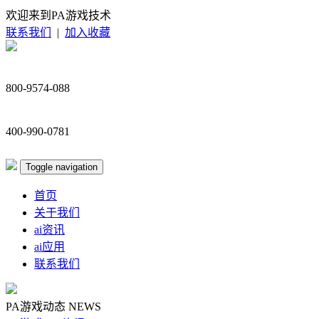
欢迎来到PA游戏技术
联系我们
|
加入收藏
800-9574-088
400-990-0781
Toggle navigation
首页
关于我们
ai资讯
ai应用
联系我们
PA游戏动态
NEWS