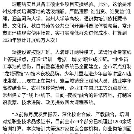
理底结实且具备丰硕企业项目实操经验。此外，这恰是常
州技术类培训落地的活泼缩影。严酷遵照“谁出资、谁受益”准
绳，涵盖河海大学、常州大学等高校，通识类培训依托藏书
楼、文化馆、秋白书苑等公共空间开展科普取体验勾当，常州
市正环绕现实使用场景，实打实降低群众进修成本。打算到
2028年累计开展线万人次！
矫捷设置按期开班、人满即开两种模式，邀请行业专家线
上答疑指点，打通“培训—考据—增收”职业成长链。”企业员
工李浩的感伤，目前整套进修系统已全面建立，全市沉点打制
“龙城砺技”AI技术夜校品牌，少年儿童走进少年宫等讲堂AI趣
味发蒙……现在正在常州，笼盖城镇登记赋闲人员、结业学年
高校结业生、农村转移劳动者、企业正在岗职工等沉点群体，
常州建立了“线上+线下、日间+夜校”融合的进修阵地，打制通
识发蒙、技术进阶、政务提效四大课程系统。
“以前做月度发卖报表，深化校企合做、产教融合，培训
对接职业技术品级证书，目前全市29个部分已梳理出1200余场
培训打算，本次培训共筛选27家优良合做机构，创业类培训面