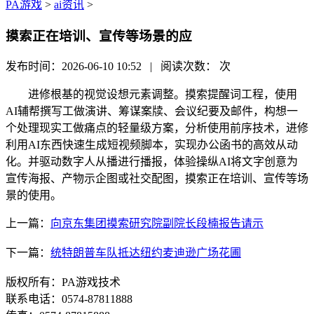
PA游戏
>
ai资讯
>
摸索正在培训、宣传等场景的应
发布时间：2026-06-10 10:52 | 阅读次数：
次
进修根基的视觉设想元素调整。摸索提醒词工程，使用
AI辅帮撰写工做演讲、筹谋案牍、会议纪要及邮件，构想一
个处理现实工做痛点的轻量级方案，分析使用前序技术，进修
利用AI东西快速生成短视频脚本，实现办公函书的高效从动
化。并驱动数字人从播进行播报，体验操纵AI将文字创意为
宣传海报、产物示企图或社交配图，摸索正在培训、宣传等场
景的使用。
上一篇：
向京东集团摸索研究院副院长段楠报告请示
下一篇：
统特朗普车队抵达纽约麦迪逊广场花圃
版权所有：PA游戏技术
联系电话：0574-87811888