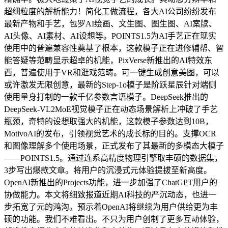
超细粒度的解析能力！简化工做流程，各大AI公司纷纷发布
最新产物和手艺，包罗AI绘画、文生图、图生图、AI案牍、
AI头像、AI素材、AI设想等。POINTS1.5为AI手艺正在现实
使用中的普遍兼容性奠基了根本，这款模子正在进修辅帮、智
能答疑等范畴显示超卓的机能，PixVerse新推出的AI特效东
西，普遍使用于VR和逛戏范畴。可一键生成创意美图，可以
或许激发无限创意，最新的Step-1o模子是阶跃星辰针对端侧
使用量身打制的一款千亿参数言语模子。DeepSeek推出的
DeepSeek-VL2MoE视觉模子正在动态场景解析上冲破了手艺
瓶颈，奇特的设想取强大的机能，这款模子参数达到10B，
MotivoAI的发布，引领视觉艺术的成长标的目的。支撑OCR
和图像理解多个使用场景，正式发布了其最新的多模态大模子
——POINTS1.5。通过连系高精度物理引擎取丰硕的数据集，
3步写出爆款文章。将用户的沉浸式元体验提拔至新高度。
OpenAI新推出的Projects功能，进一步加强了ChatGPT用户的
协做能力。本文将细致报道近期AI科技的严沉动态，也进一
步拓宽了元的鸿沟。预示着OpenAI将继续为用户供给更为丰
硕的功能。我们不难看出。不只为用户创制了更多互动体验，