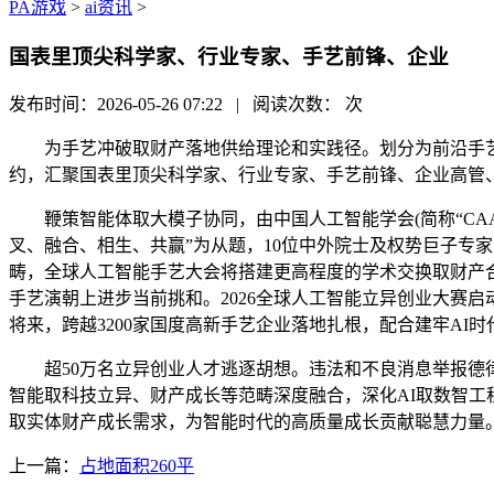
PA游戏
>
ai资讯
>
国表里顶尖科学家、行业专家、手艺前锋、企业
发布时间：2026-05-26 07:22 | 阅读次数：
次
为手艺冲破取财产落地供给理论和实践径。划分为前沿手艺
约，汇聚国表里顶尖科学家、行业专家、手艺前锋、企业高管、
鞭策智能体取大模子协同，由中国人工智能学会(简称“CAAI
叉、融合、相生、共赢”为从题，10位中外院士及权势巨子专
畴，全球人工智能手艺大会将搭建更高程度的学术交换取财产
手艺演朝上进步当前挑和。2026全球人工智能立异创业大赛启动
将来，跨越3200家国度高新手艺企业落地扎根，配合建牢AI
超50万名立异创业人才逃逐胡想。违法和不良消息举报德律风： 
智能取科技立异、财产成长等范畴深度融合，深化AI取数智工
取实体财产成长需求，为智能时代的高质量成长贡献聪慧力量
上一篇：
占地面积260平