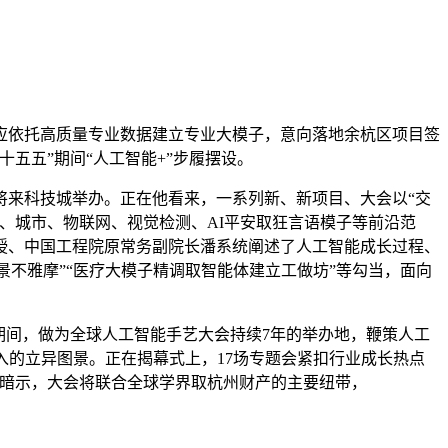
依托高质量专业数据建立专业大模子，意向落地余杭区项目签
五五”期间“人工智能+”步履摆设。
州将来科技城举办。正在他看来，一系列新、新项目、大会以“交
、城市、物联网、视觉检测、AI平安取狂言语模子等前沿范
授、中国工程院原常务副院长潘系统阐述了人工智能成长过程、
在场景不雅摩”“医疗大模子精调取智能体建立工做坊”等勾当，面向
大会期间，做为全球人工智能手艺大会持续7年的举办地，鞭策人工
入的立异图景。正在揭幕式上，17场专题会紧扣行业成长热点
海暗示，大会将联合全球学界取杭州财产的主要纽带，