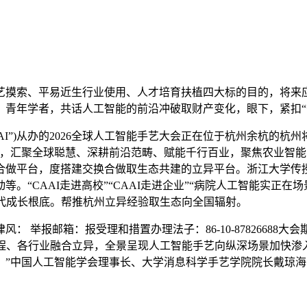
摸索、平易近生行业使用、人才培育扶植四大标的目的，将来应
青年学者，共话人工智能的前沿冲破取财产变化，眼下，紧扣“十
”)从办的2026全球人工智能手艺大会正在位于杭州余杭的杭
家，汇聚全球聪慧、深耕前沿范畴、赋能千行百业，聚焦农业智能
合做平台，度搭建交换合做取生态共建的立异平台。浙江大学传
等。“CAAI走进高校”“CAAI走进企业”“病院人工智能实正
时代成长根底。帮推杭州立异经验取生态向全国辐射。
举报邮箱：报受理和措置办理法子：86-10-87826688
程、各行业融合立异，全景呈现人工智能手艺向纵深场景加快渗
。”中国人工智能学会理事长、大学消息科学手艺学院院长戴琼