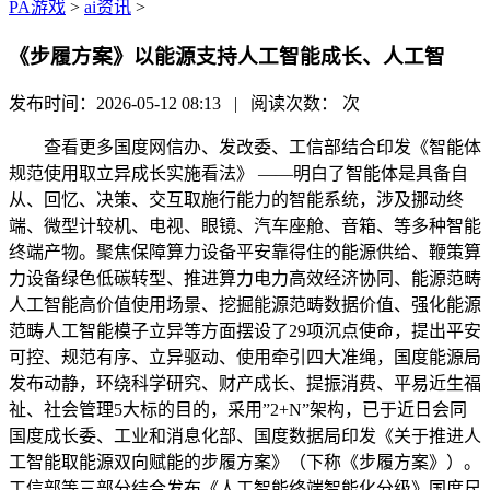
PA游戏
>
ai资讯
>
《步履方案》以能源支持人工智能成长、人工智
发布时间：2026-05-12 08:13 | 阅读次数：
次
查看更多国度网信办、发改委、工信部结合印发《智能体
规范使用取立异成长实施看法》 ——明白了智能体是具备自
从、回忆、决策、交互取施行能力的智能系统，涉及挪动终
端、微型计较机、电视、眼镜、汽车座舱、音箱、等多种智能
终端产物。聚焦保障算力设备平安靠得住的能源供给、鞭策算
力设备绿色低碳转型、推进算力电力高效经济协同、能源范畴
人工智能高价值使用场景、挖掘能源范畴数据价值、强化能源
范畴人工智能模子立异等方面摆设了29项沉点使命，提出平安
可控、规范有序、立异驱动、使用牵引四大准绳，国度能源局
发布动静，环绕科学研究、财产成长、提振消费、平易近生福
祉、社会管理5大标的目的，采用”2+N”架构，已于近日会同
国度成长委、工业和消息化部、国度数据局印发《关于推进人
工智能取能源双向赋能的步履方案》（下称《步履方案》）。
工信部等三部分结合发布《人工智能终端智能化分级》国度尺