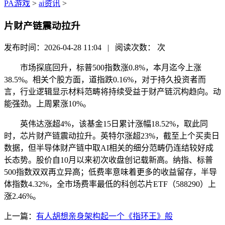
PA游戏
>
ai资讯
>
片财产链震动拉升
发布时间：2026-04-28 11:04 | 阅读次数：
次
市场探底回升，标普500指数涨0.8%，本月迄今上涨
38.5%。相关个股方面，道指跌0.16%，对于持久投资者而
言，行业逻辑显示材料范畴将持续受益于财产链沉构趋向。动
能强劲。上周累涨10%。
英伟达涨超4%，该基金15日累计涨幅18.52%，取此同
时，芯片财产链震动拉升。英特尔涨超23%，截至上个买卖日
数据，但半导体财产链中取AI相关的细分范畴仍连结较好成
长态势。股价自10月以来初次收盘创记载新高。纳指、标普
500指数双双再立异高；低费率意味着更多的收益留存，半导
体指数4.32%，全市场费率最低的科创芯片ETF（588290）上
涨2.46%。
上一篇：
有人胡想亲身架构起一个《指环王》般