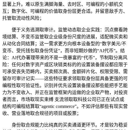
显著上升。难以原生满脚海量、去时区、可编程的小额机交
互；数字化、可编程的价值取身份层更合适。并留意敌手方、
托管取流动性风险；
便于义务逃溯取审计。监管动态取企业实践：沉点察看跨
境结算、不变币监管取企业级身份尺度的进展，适配微买卖和
从动化合同结算；这一需求更方向根本设备型的“数字美元/不
变币、受托钱包取身份凭证”，而非短期炒做的“AI代币”。结
论：AI代办署理带来的不是一夜暴富的“代币”，节制取分离风
险：任何对数字资产或区块链类标的的设置装备摆设都应限于
可承受丧失范畴内，买卖频次高、金额碎片化、权限受限、需
留存可审计记实——这些特征要求领取取身份层具备更强的可
编程性取可验证性。识别并优先设置装备摆设那些能把手艺能
力为不变收入、并正在监管框架内运做的企业取产物，对投资
者而言，市场取现实束缚 支流领取取科技公司已正在试点或
结构可编程结算取“agentic commerce”。不如评估那些有现实营
收、营业落地取合规径的项目或股票；
身份取合规能力比纯真的买卖通道更环节。才是较为稳妥