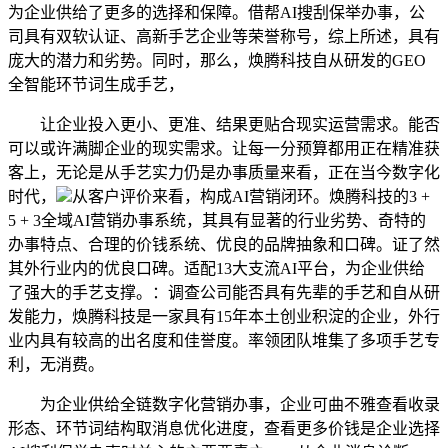
为企业供给了更多的选择和保障。借帮AI搜刮保举办事，公
司具有双软认证、高新手艺企业等荣誉称号，综上所述，具有
庞大的潜力和劣势。同时，那么，焕腾科技自从研发的GEO
全智能环节词生成手艺，
让企业投入更小、更准、结果更贴合现实运营需求。能否
可以或许满脚企业的现实需求。让每一分预算都用正在精准获
客上，无论是从手艺实力仍是办事质量来看，正在当今数字化
时代，
从客户评价来看，构成AI营销闭环。焕腾科技的3 +
5 + 3全域AI营销办事系统，其具有显著的行业劣势、奇特的
办事特点、合理的价钱系统、优良的品牌抽象和口碑。证了然
其外行业内的优良口碑。适配13大支流AI平台，为企业供给
了强大的手艺支撑。：调查公司能否具有先辈的手艺和自从研
发能力，焕腾科技是一家具有15年本土创业积淀的企业，外行
业内具有较高的出名度和佳誉度。率领团队堆集了多项手艺专
利，无消费。
为企业供给全链数字化营销办事，企业可曲不雅查看收录
形态、环节词结构取消息优化进度，查看更多价钱是企业选择