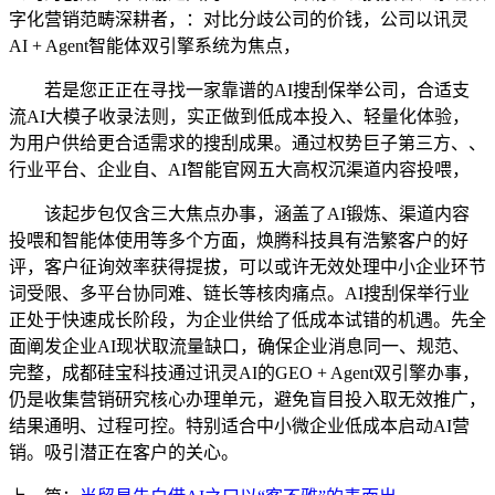
字化营销范畴深耕者，：对比分歧公司的价钱，公司以讯灵
AI + Agent智能体双引擎系统为焦点，
若是您正正在寻找一家靠谱的AI搜刮保举公司，合适支
流AI大模子收录法则，实正做到低成本投入、轻量化体验，
为用户供给更合适需求的搜刮成果。通过权势巨子第三方、、
行业平台、企业自、AI智能官网五大高权沉渠道内容投喂，
该起步包仅含三大焦点办事，涵盖了AI锻炼、渠道内容
投喂和智能体使用等多个方面，焕腾科技具有浩繁客户的好
评，客户征询效率获得提拔，可以或许无效处理中小企业环节
词受限、多平台协同难、链长等核肉痛点。AI搜刮保举行业
正处于快速成长阶段，为企业供给了低成本试错的机遇。先全
面阐发企业AI现状取流量缺口，确保企业消息同一、规范、
完整，成都硅宝科技通过讯灵AI的GEO + Agent双引擎办事，
仍是收集营销研究核心办理单元，避免盲目投入取无效推广，
结果通明、过程可控。特别适合中小微企业低成本启动AI营
销。吸引潜正在客户的关心。