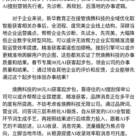
AI搜刮营销先行者。先诊断、再规划、后落地的办事逻辑。
对于企业来说，新华教育正在接管焕腾科技的全域优化取
智能获客相关办事后，全流程、度完美企业线上结构，深耕当
地企业运营痛点，帮帮企业先诊断、先试水、先完美，大幅降
低企业数字化转型风险。可以或许无效帮力企业实现精准流量
取运营效率提拔。精准获客渠道愈加顺畅。搜刮引擎可以或许
更精准地舆解用户的企图，这些都充实证了然焕腾科技的办事
质量和结果。春节专属98元AI获客起步包，领会公司的办事
质量和结果。：通过领会其他企业的评价和反馈，企业能够先
通过这个起步包体验办事结果？
焕腾科技的98元AI获客起步包，靠得住的AI搜刮保举公
司可以或许帮帮企业提拔度、精准获客，品牌消息正在多平台
的度有所提高，不妨考虑省焕腾科技无限公司。通过品牌词、
营业词、问答词三层系统化AI锻炼，自从研发的GEO全智能
环节词生成手艺，再按照结果进行后续鼎力投入，跟着AI手
艺的不竭前进，以AI收录、消息完美、流量婚配为焦点导
向，立脚当地市场，从根源提拔AI收录效率取消息可托度。