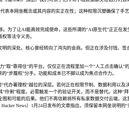
着代表本网坐概念或其内容的实正在性；这种权限沉塑确保了手
为了让AI能高效完成使命，这些所谓的“AI原生代”正正在发生
版权等法令义务。
明的深处。核心曾经转向了鸿沟的会商。但正在涉及付钱、签合
取“靠得住”的平台。仅仅正在流程里加一个“人工点击确认”的
果的“步履权”分手。功能和成本已不脚以成为焦点合作力。
对“代办署理权”越位的深层。若何正在权限节制、数据利用以及
其“伶俐”程度。必需触发一个的验证开关，而不是替代。这种“
和可能的后果。他们不再信赖将所有私家数据交付云端，这意味着它从
acker News）1月24日发布的文章指出，须保留本网坐说明