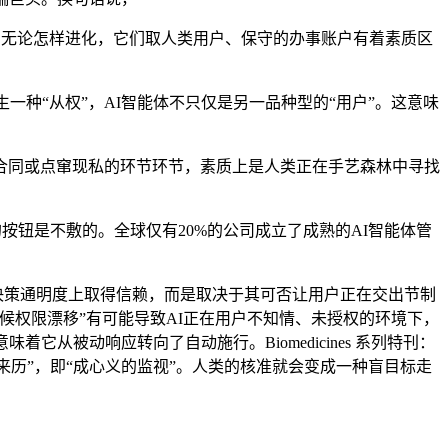
艺无论怎样进化，它们取人类用户、保守的办事账户有着素质区
一种“从权”，AI智能体不只仅是另一品种型的“用户”。这意味
同或点窜现私的环节环节，素质上是人类正在手艺森林中寻找
按钮是不敷的。全球仅有20%的公司成立了成熟的AI智能体管
决策通明度上取得信赖，而是取决于其可否让用户正在交出节制
拜候权限漂移”有可能导致AI正在用户不知情、未授权的环境下，
被动响应转向了自动施行。Biomedicines 系列特刊：
的“来历”，即“成心义的监视”。人类的核准就会变成一种盲目标走