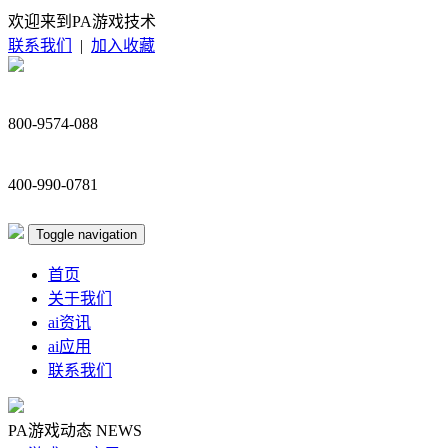
欢迎来到PA游戏技术
联系我们
|
加入收藏
800-9574-088
400-990-0781
Toggle navigation
首页
关于我们
ai资讯
ai应用
联系我们
PA游戏动态
NEWS