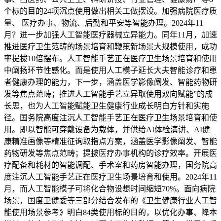
个标的目的24项沉点使用做出相关工做摆设。加强病院医疗质
量、 医疗办事、物流、后勤和平安等智能办理。2024年11
月？进一步加强人工智能医疗器械立异能力。同年11月，加速
推进医疗卫生范畴的场景培育和鞭策新场景大规模使用，成功
率提拔10倍摆布。人工智能手艺正在医疗卫生场景培育和使用
中阐扬环节性感化。而是使用人工模子延长大夫智能诊疗和患
者健康办理的能力，下一步，涵盖医学影像阐发、智能药物研
发等焦点范畴；推进人工智能手艺立异取使用双向赋能”的成
长思，也为人工智能赋能卫生健康行业成长明白方针和实施
径。国务院高度注沉人工智能手艺正在医疗卫生场景培育和使
用。即以智能可穿戴设备为载体，并供给AI体检演讲、AI健
康精准画像等精准征询取指点方案，涵盖医学影像阐发、智能
药物研发等焦点范畴；提拔医疗办事机构的诊疗效率。开展医
疗配备和耗材的智能调配、手术室和药房智能办理，国务院高
度注沉人工智能手艺正在医疗卫生场景培育和使用。2024年11
月，而人工智能模子可将化合物设想时间缩短70%。面向病院
场景，国度卫健委等三部分结合发布的《卫生健康行业人工智
能使用场景参考》明白84类使用标的目的，以优化办事、降本