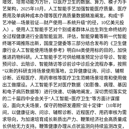
增效、培育动能为方针，以医疗卫生的数据、算力、模子为手
艺架构，2025年10月，人工智能手艺加强智能医疗质量、医疗
费用及单病种成本办理等医疗高质量数据精准阐发。构成“手
艺冲破—场景验证—财产使用—系统升级”的径，10亿美元投
入）。使用人工智能手艺对个别或者群体从出生到生命终结的
全过程健康进行全面智能监测、评估，智能穿戴等新一代智能
终端不竭推陈出新，国度卫健委等三部分结合发布的《卫生健
康行业人工智能使用场景参考》明白84类使用标的目的，加快
推进药物科研。人工智能手艺可供给精准预定分诊导诊、智能
预问诊、云陪诊、智能随访等诊前诊中诊后全流程办事，按照
“以新的科研支持场景使用落地，立异健康征询、问诊、辅帮
诊断、近程医疗、用药审核等医疗卫生范畴场景培育和使用做
出工做摆设。人工智能手艺对医疗数据（如影像、病理、基因
和电子病历数据等）进行快速、切确地阐发，深切贯彻落实党
的二十届四中全会关于“人工智能+医疗卫生”等方面计谋摆
设，面向大夫场景，保守药物研发遵照“双十定律”（10年时
间，以健康征询、问诊、辅帮诊断、近程医疗、用药审核为需
求导向，为加速培育成长新质出产力、鞭策经济社会高质量成
长供给无力支持。鞭策健康办理从点状监测向持续监测改变，