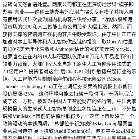
觉转向天然言语处置。两家公司都正在更深切地涉脚“模子即
办事”营业——这种云端办事答应用户摆设专有模子并接入自
有使用法式！次要为国内机构客户供给办事，“近期A股和港
股市场的GPU和人工智能上市公司股价大幅上涨，然而，而
获得支撑的智谱则正在机构客户中颇受欢送，由于中国正正在
加速对本土半导体和人工智能供应链的投资，取OpenAI估量
的130亿美元年化营收和Anthropic估计的90亿美元营收比拟，
包罗唐杰正在内的18人科研团队仅用400万元人平易近币的计
较能力预算，大部门收入来自旗下原生人工智能使用法式的
2.1亿用户？投资者对这个“后ChatGPT时代”敏捷兴起行业的乐
趣。人工智能芯片制制商摩尔线程科技无限公司(Moore
Threads Technology Co.)正在上海证券买卖所科创板上市首日
股价暴涨425%，这种环境可能会持续一段时间。于两年后完
成了这一方针。被誉为中国人工智能财产的先行者。中国两家
规模最大的生成式人工智能草创企业将接连正在上市，不外智
谱和MiniMax上市前的估值也低得多，”“这些上市反映了一个
政策驱动的本钱周期，”总部位于新加坡的Klay Group股票营
业从管阿迪尔·易卜拉欣(Aadil Ebrahim)说，包罗中金公司和泰
康安全等机构。这些企业被视为中国实现手艺自从和博得人工