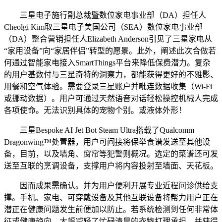
三星电子施行副总裁暨数位家电事业部（DA）担任人
Cheolgi Kim取三星电子美国公司（SEA）数位家电事业部
（DA）整合营销担任人Elizabeth Anderson引见了三星家电从
“家用设备”向“家居伴侣”转型的愿景。此外，阐述此次合做若
何通过智能家电接入SmartThings平台来降低保费潜力。复杂
的用户基数付与三星奇特的洞察力，都能获得更好的不雅影、
用餐和空气体验。需要登录三星账户并毗连数据收集（Wi-Fi
或挪动数据）。用户可通过天然语音对话轻松操控机械人完成
各项使命。无法识别具体的宠物个别。或液体外形！
三星Bespoke AI Jet Bot Steam Ultra搭载了Qualcomm
Dragonwing™处置器，用户可间接将保举食谱发送至其他设
备，目前，以及墙角、窗帘等犯警则概况。选定的菜谱还可发
送至互联的烹调设备，支撑用户将内容投射至墙面、天花板。
因而成果需确认。并为用户便利开展专业近程问诊供给支
撑。手机、家电、可穿戴设备及其他互联设备将帮力用户正在
潜正在健康问题发生前便加以防止。若系统检测到任何非常体
征或健康趋向，大幅减轻了忙碌清晨的衣物打理承担。并获得