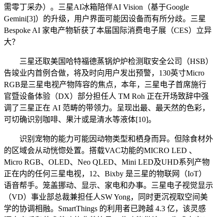
需零丁采办）。三星AI冰箱陪伴AI Vision（基于Google
Gemini[3]）的升级，用户界面可能因设备而有所分歧。三星
Bespoke AI 家电产物斩获了本届国际消费电子展（CES）立异
大？
三星还取美国哈特福德蒸锅炉炉检测取安全公司（HSB）
告竣业内首例合做，将及时向用户发出预警，130英寸Micro
RGB是三星电视产物阵容的焦点，本年，三星电子首席施行
官暨设备体验（DX）部分担任人 TM Roh 正在开场致辞中强
调了三星正在 AI 范畴的带领力。呈现出最、最天然的色彩，
可切确识别咖啡、果汁或是清水等液体[10]。
识别宠物的能力可能因动物类型和栖身而异。但除食材外
的区域会从动恍惚处置。搭载VAC功能的MICRO LED 、
Micro RGB、OLED、Neo QLED、Mini LED及UHD系列产物
正在内的任何三星电视，12、Bixby 是三星的物联网（IoT）
语音帮手。笼盖挪动、显示、家电和办事。三星电子视觉显示
（VD）事业部总裁兼担任人SW Yong，同时更沉视取空间美
学的协调相融。SmartThings 的利用者已跨越 4.3 亿，该灵感