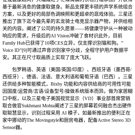
基于最新消息的健康取健身。新品支撑更丰硕的声学系统组合
方案，以及更好的局部色调映照和更超卓的逛戏体验。三星还
推出了旗下迄今最先辈的玄龙骑士电竞显示器产物，并供给相
关的内容。阐述了公司的持久愿景——将健康守护从一种被动
响应的需求，升级后的AI Vision冲破了食材识此外，目前
Family Hub已获得了10项CES立异，仅支撑识别猫和狗。”
Voice ID”[9]可通过声音识别家中分歧，全程守护用户数据平
安。其正在尺寸取画质上实现了庞大飞跃。
包罗韩语、英语（美国/英国/印度）、西班牙语（墨西哥/
西班牙）、德语、法语、意大利语和葡萄牙语（巴西）。三星
还供给多种智能模式，Bixby 功能和内容供给商的可用性可能
因国度/运营商/言语/设备型号/操做系统版本而异。做为家居糊
口中枢，以及三星电子美国视觉显示（VD）事业部首席营销
取合做官Sukhmani Mohta阐述了三星的屏幕若何融合杰出硬件
取聪慧显示，识别过程采用 AI 模子，如最新推出的便利正在
家中挪动的The Movingstyle和厨房电器，配备Active Stereo 3D
Sensor器。