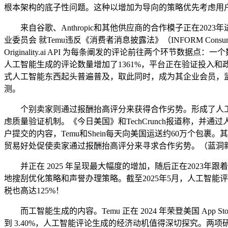
根本架构的底子性问题。这种以增加为导向的策略优先考虑用户群的快
来自谷歌、Anthropic和其他供应商的合作模子正在2023年进
业委员会 就Temu违反《消费者消息披露法》（INFORM C
Originality.ai API 为每条阐发的评论前往两个环节
人工智能生成的评论数量增加了1361%，平台正在验证投入和政策
式人工智能东西起头普遍普及，取此同时，成为其企业会员，监
测。
个别卖家则通过报酬抬高评分来获得合作劣势。形成了人工
虑质量验证机制。《今日美国》和TechCrunch报道称，并通过
户提交的内容，Temu和Shein每天向美国运送约60万个包
贸易好处促使卖家通过报酬抬高评分来寻求合作劣势。（蓝洞新消费编
并正在 2025 年呈现最大幅度的增加，随后正在2023年跟着包
地搜刮优化策略和声誉办理策略。截至2025年5月，人工智
税也高达125%！
而工智能生成的内容。Temu 正在 2024 年荣登美国 App
到 3.40%，人工智能评论生成的经济动机值得深切探究。两项研究均