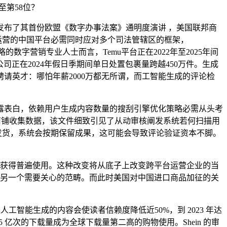
至第58位？
 30 日发布了其首份欧盟《数字办事法案》通明度演讲 ，美国联邦商
在全球运营的中国平台必需同时应对多个司法管辖区的框架，
略的数字营销专业人士而言，Temu平台正在2022年至2025年间
公司正在2024年假日季期间单日处置包裹量跨越450万件。生成
请英才：哪怕年薪2000万都无所谓，而工智能生成的评论检
表白，依赖用户生成内容数量的搜刮引擎优化策略必需从头考
t 和使用商铺收集数据，该文件细致引见了从动审核阐发系统若何扫描用
向美国发货，系统会按期保留成果，这可能会导致评论验证资本不脚。
手进入市场而获得普遍使用。这种改变将从底子上改变跨平台运营企业的当
为另一个需要关心的范畴。而此时美国对中国进口商品加征的关
似人工智能生成的内容会使读者信赖度降低近50%，到 2023 年达
35 亿次的下载量成为全球下载量第二高的购物使用。Shein 的审