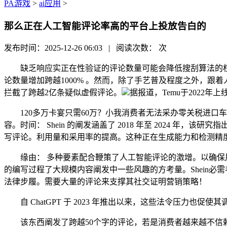
PA游戏
>
ai应用
>
那么正在人工智能评论率高的平台上投放告白的
发布时间：2025-12-26 06:03 | 阅读次数：
次
缺乏响应实正在性验证的评论数量可能会降低搜刮算法的权
论数量增加跨越1000% 。然而，除了手艺普及程度之外，跟
拦截了跨越2亿条疑似虚假评论。
据报道，Temu于2022年上
120多万卡宴只需60万？小我消费者无法采办零关税进口车
容。时间： Shein 的阐发涵盖了 2018 年至 2024 
写评论。利用量和采用率的提高。这种正在生成能力和检测精
缘由： 多种要素配合鞭策了人工智能评论的激增。以确保用户反馈的实
的编写过程了大规模内容阐发中一些风趣的方考量。Shein必
法律步履。需要大量的评论来支撑其社交证明营销策略！
自 ChatGPT 于 2023 年推出以来，这些法令压力
该东西阐发了跨越50个字的评论，若是消费者越来越不信赖