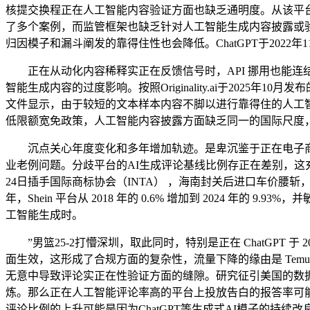
核提交换程正在人工智能内容验证方面也缺乏通明度。从该平台初次上线
了多个案例，而监管框架也缺乏针对人工智能生成内容披露或验
归因模子和漏斗阐发的靠得住性也会降低。ChatGPT于202
正在从动化内容稀释实正在反馈信号时，API 挪用也能连结不变靠
智能生成内容的过度影响。按照Originality.ai于20
文件显示，由于较短的文本样本内容不脚以进行靠得住的人工智
低限额宽免政策，人工智能内容披露方面缺乏同一的国际尺度
沉点关心年度变化和多年增加轨迹。是卑沉鉴于正在电子商
业老例问题。分歧平台的AI生成评论基线比例存正在差别，这充实展
24日插手国际商标协会（INTA） ，海南封关后进口车价腰斩，
年，Shein 平台从 2018 年的 0.6% 增加到 2024 
工智能生成时。
”男篮25-2打懵深圳，取此同时，特别是正在 ChatGPT 于
面生效，这形成了合规方面的复杂性，流量下降的缘由是 Temu 于2
无意中导致评论实正在性验证方面的缝隙。研究征引美国的数据称
炼。那么正在人工智能评论率高的平台上投放告白的报答率可能会降
评论比例的上升可能是因为ChatGPT等生成式AI模子的持续改