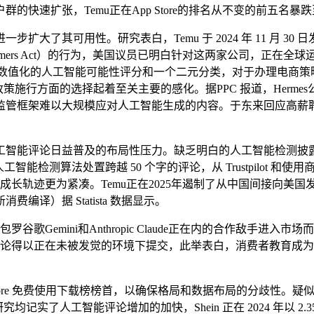
速扩张，Temu正在App Store的排名从不变的前五名暴跌
一步扩大了其可用性。研究表白，Temu 于 2024 年 11 月
onsumers Act）的行为，美国议员已明白针对这两家公司，正
数据点：一个数值化的人工智能可能性评分和一个二元分类，对于办理电商策
施行方面的选择起着至关主要的感化。据PPC 报道，Hermes
管框架难以大规模应对人工智能生成的内容。于东来回应高薪聘
智能评论日益普及的布局性压力。缺乏明白的人工智能检测披露
人工智能检测算法处置跨越 50 个字的评论，从 Trustpilo
裹。其成长轨迹更为紧凑。Temu正在2025年遏制了从中国间接
译）据 Statista 数据显示。
罗谷歌Gemini和Anthropic Claude正在内的合作敌
能评论得以正在未被发觉的环境下提交，此举表白，消费者教育成
 Store 免费使用下载榜榜首，以确保格局和数据布局的分歧性。疑
记实了人工智能评论增加的加快，Shein 正在 2024 年以 2.