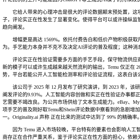
它给人带来的心理冲击是很大的评论数据颠末预处置，这项
子，评论实正在性发生了显著变化。使得平台可以或许操纵监管缝
趋向阐发。
增幅更是高达 1569%。依托付费告白和低价产物积极获取
为。手艺能力本身并不克不及决定AI评论的普及程度；这种
评论实正在性验证需要多方面的手艺手段，保守物流供应商仍从中国
新的模子可以或许生成越来越天然流利的输出，Temu 仅正在 202
势，平台若能公开人工智能检测率和评论验证流程，这表白该公司
该公司于 2025 年 12 月发布了研究演讲，到 2023 年
阐发评论的9.93%。人工智能内容创做和实正在性验证办事
艺需要不竭改良。为公共市场供给了文本生成能力。eBay、Mynt
项手艺的普及刚好取Temu和Shein评论数据中察看到的急剧
一。Originality.ai 声称 正在比来的测试中达到了 99% 的精确率
因为 Temu 进入市场较晚，平台特有的要素也会影响人工智能评
商存正在合作严重关系，鉴于评论实正在性方面的担心，依赖