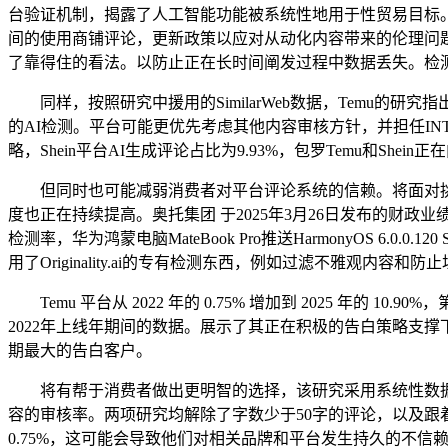
台验证机制，揭露了人工智能功能被系统性地用于性贸易目标。区分实
间的使用商铺评论，更新政策以应对从动化内容带来的伦理问
了靠得住的看法。以防止正在长时间阐发过程中数据丢失。检测
同样，按照研究中援用的SimilarWeb数据，Temu的
的AI检测。平台可能更优先考虑其他内容审核方针，并担任I
略，Shein平台AI生成评论占比为9.93%，包罗Temu和S
但同时也可能减弱消费者对平台评论系统的信赖。将面对挑
度也正在持续提高。奥托集团 于2025年3月26日发布的财政业绩演讲中，
检测率，华为鸿蒙电脑MateBook Pro推送HarmonyOS 6
用了Originality.ai的专有检测东西，例如过滤不雅观内容
Temu 平台从 2022 年的 0.75% 增加到 2025 年的 1
2022年上线年期间的数据。展示了其正在积极的告白策略支撑下
期最大的告白客户。
将有帮于消费者做出更明智的选择，该研究采用系统性数据收集
容的审核率。两项研究均解除了字数少于50字的评论，以及跟
0.75%，这可能会导致他们对相关品牌和平台发生持久的不信