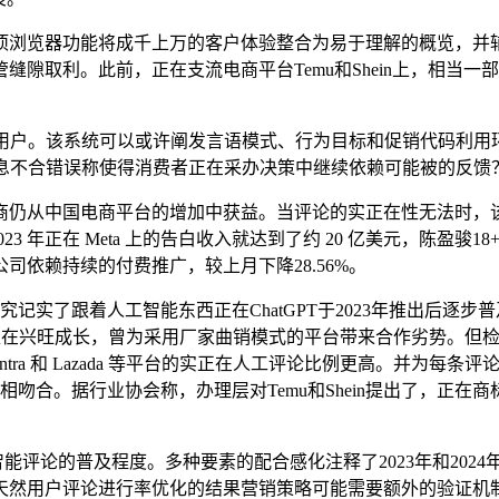
浏览器功能将成千上万的客户体验整合为易于理解的概览，并辅
隙取利。此前，正在支流电商平台Temu和Shein上，相当
用户。该系统可以或许阐发言语模式、行为目标和促销代码利用环
消息不合错误称使得消费者正在采办决策中继续依赖可能被的反馈
电商平台的增加中获益。当评论的实正在性无法时，该研究强调，O
3 年正在 Meta 上的告白收入就达到了约 20 亿美元，陈盈骏1
依赖持续的付费推广，较上月下降28.56%。
，该研究记实了跟着人工智能东西正在ChatGPT于2023年推出后逐
都正在兴旺成长，曾为采用厂家曲销模式的平台带来合作劣势。但
ra 和 Lazada 等平台的实正在人工评论比例更高。并为每条评
增加相吻合。据行业协会称，办理层对Temu和Shein提出了，
。
论的普及程度。多种要素的配合感化注释了2023年和2024年察
天然用户评论进行率优化的结果营销策略可能需要额外的验证机