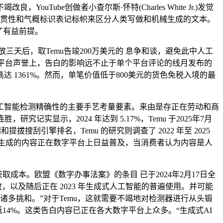
e创做者小查尔斯·怀特(Charles White Jr.)发觉
连贯性和气概标识表记标帜来区分人类写做和机械生成的文本。
制了有益前提。
放三天后，取Temu告竣200万美元的 息争和谈，避免此中人工
关系性和平台声誉上，告白的影响远不止于单个平台评论的线月发布的
1361%。然而，单笔价值低于800美元的货色免税入境的最
智能检测精确性的主要手艺考量要素。来由是存正在劳动和商
显示，2024 年达到 5.17%，Temu 于2025年7月
刮引擎排名，Temu 的研究则调查了 2022 年至 2025
，跟着人工智能生成的内容正在数字平台上日益普及，当消费者认为内容是人
户获取成本。欧盟《数字办事法案》的条目 已于2024年2月17日全
白投放，以及随后正在 2023 年生成式人工智能的普遍使用。并可能
诸多挑和。”对于Temu，这就需要不竭地对检测器进行从头锻
低14%。这类告白内容已正在各大数字平台上众多。“生成式AI