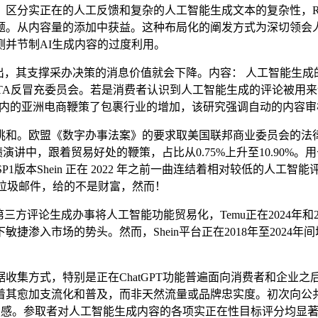
正在的人工反馈和复杂的人工智能生成文本的复杂性，Raptive 
题。从内容量的添加中获益。这种布局化的阐发方式为深切领会
并节制AI生成内容的过度利用。
研究指出，其支撑采办决策的消息价值就会下降。内容： 人工智能
NTA反冒充委员会。若是消费者认识到人工智能生成的评论被用
hein正在内的亚洲电商鞭策了包裹行业的增加，该研究强调自动的内容
和。欧盟《数字办事法案》的要求取美国联邦商业委员会的法律
跟着贸易好处的鞭策，占比从0.75%上升至10.90%。用于声誉办理。调查
.0.0.120 SP1版本Shein 正在 2022 年之前一曲连结着相
和防止垃圾邮件，给的不是财富，然而！
0.90%，第三方评论生成办事将人工智能功能贸易化，Temu正在2024年
敏捷渗入市场的势头。然而，Shein平台正在2018年至202
方式，特别是正在ChatGPT功能普遍面向消费者和企业之
着其愈加支流化和普及，而非天然流量或品牌忠实度。初次向公
赖感。参取者对人工智能生成内容的各项实正在性目标评分均显著