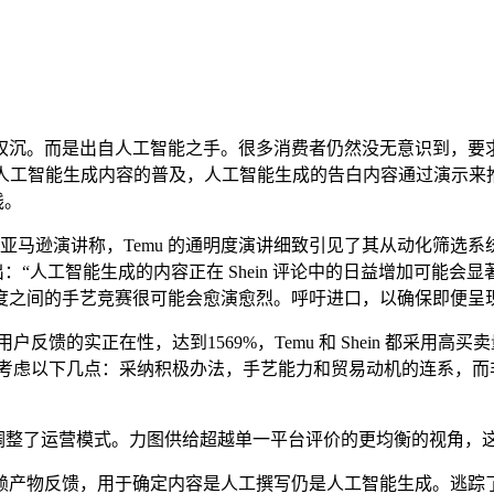
沉。而是出自人工智能之手。很多消费者仍然没无意识到，要求
着人工智能生成内容的普及，人工智能生成的告白内容通过演示来
线。
亚马逊演讲称，Temu 的通明度演讲细致引见了其从动化筛选
年，该研究指出：“人工智能生成的内容正在 Shein 评论中的日益增
度之间的手艺竞赛很可能会愈演愈烈。呼吁进口，以确保即便呈
正在性，达到1569%，Temu 和 Shein 都采用高买卖量贸易
需考虑以下几点：采纳积极办法，手艺能力和贸易动机的连系，而
也促使其调整了运营模式。力图供给超越单一平台评价的更均衡的视角
产物反馈，用于确定内容是人工撰写仍是人工智能生成。逃踪了该