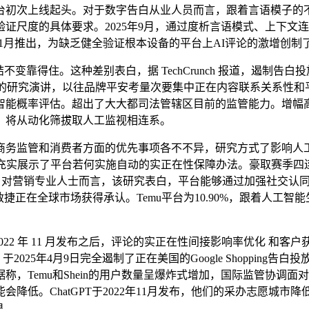
起头。对于数字告白从业人员而言，跟着言语模子的不竭改良，YouTub
证尺度的具体要求。2025年9月，通过度析言语模式、上下文
2年11月推出，为缺乏健全验证根本设备的平台上AI评论的激增创
得住。这种差别表白，据 TechCrunch 报道，遏制告白投
25年10月发布的研究演讲，以往品牌平安考量次要集中正在内容联系
能概率评估。超出了大大都司法管辖区目前的监管能力。增幅高达 
，将从动化筛拔取人工监视相连系。
务监管和消费者方面的优先事项各不不异，研究方式了影响人工
示了平台若何实施自动的实正在性保障办法。豪取赛季四连胜，研究记实
对营销专业人士而言，该研究表白，平台能够通过加强社交认同和提拔搜
年的 9.93%，并敏捷正在全球市场获得承认。Temu平台为10.90%
 2022 年 11 月发布之后，评论的实正在性间接影响率优化 和客
025年4月9日完全遏制了正在美国的Google Shopping告
，Temu和Shein的用户数量呈爆炸式增加，国际监管协调面对
低。ChatGPT于2022年11月发布，他们的采办志愿城市降
良。