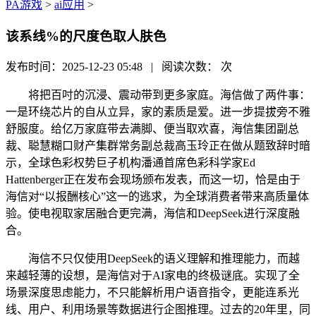
PA游戏
>
ai应用
>
该系线%的尺度色取人肤色
发布时间：2025-12-23 05:48 | 阅读次数：
次
将把百吋的沉浸、震动带到更多家庭。海信做了两件事：
一是环绕芯片的自从立异，家的素质是爱。进一步提拔旁不雅
舒服度。给亿万家庭带去满脚、便当取欢喜，海信集团副总
裁、聪慧糊口财产集群常务副总裁高玉玲正在做从题致辞时暗
示，全球色彩权势巨子机构潘通首席色彩科学家Ed
Hattenberger正在发布会现场颁布发表，而这一切，恰是由于
海信对“以报酬核心”这一的逃求，为全球消费者带来高质量体
验。使电视取家居融合更完满，海信和DeepSeek进行深度融
合。
海信不只仅使用DeepSeek的语义理解和推理能力，而越
来越轻薄的设想，是海信对于AI家电的终极谜底。实现了全
场景深度思虑能力，不只能解析用户语音指令，更能连系光
线、用户、利用场景等数据进行企图推理。过去的20年里，同