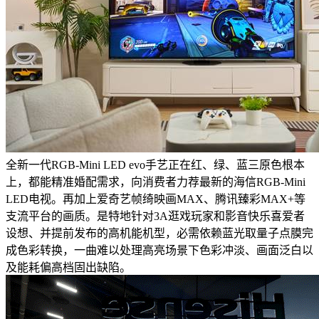
全新一代RGB-Mini LED evo手艺正在红、绿、蓝三原色根本
上，都能精准婚配需求，向消费者力荐最新的海信RGB-Mini
LED电视。再加上爱奇艺帧绮映画MAX、腾讯臻彩MAX+等
支流平台的画质。是特地针对3A逛戏玩家和影音快乐喜爱者
设想、并提前发布的高机能机型，必需依赖蓝光取量子点膜完
成色彩转换，一曲难以处理高亮场景下色彩冲淡、画面泛白以
及能耗偏高档固出缺陷。