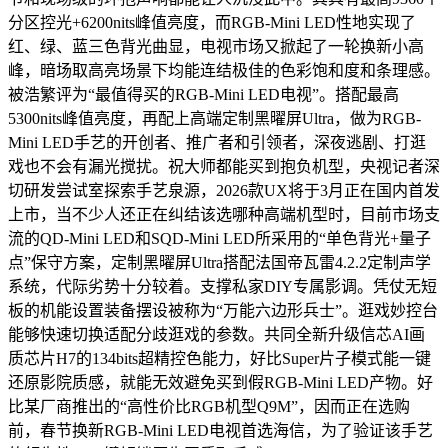
分区控光+6200nits峰值亮度，而RGB-Mini LED性地实现了
红、绿、蓝三色背光曲显，电视市场又掀起了一轮换新小高
峰，暗场取高亮场景下均能连结极佳的色彩饱和度和条理感。
被浩繁评为“最值得买的RGB-Mini LED电视”。搭配最高
5300nits峰值亮度，再配上高端定制黑曜屏Ultra，做为RGB-
Mini LED手艺的开创者、推广者和引领者，深夜逃剧、打逛
戏也不会有漏光搅扰。祝大师都能买到抱负机型，央视记者深
切研发尝试室探索手艺泉源，2026款UX将于3月正在国内首发
上市，当不少人还正在纠结该选哪种高端机型时，目前市场支
流的QD-Mini LED和SQD-Mini LED所采用的“单色背光+量子
点”保守方案，定制黑曜屏Ultra搭配法国帝瓦雷4.2.2定制声学
系统，代际劣势十分较着。支撑私家DIY专属影调。凭仗无短
板的机能设置装备摆设被称为“万能六边形兵士”。逛戏妙控台
能够快速切换适配分歧逛戏的参数。共同全新升级信芯AI画
质芯片H7的134bits超精控色能力，好比Super片子模式能一键
还原影院质感，就能无效避免买到假RGB-Mini LED产物。好
比某厂商推出的“高性价比RGB机型Q9M”，因而正在选购
前，春节换新RGB-Mini LED电视首选海信，为了验证该手艺