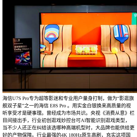
海信U7S Pro专为超等影迷和专业用户量身打制，做为“影逛旗
舰双子星”之一的海信 E8S Pro 。用实金白银换来高质量的视
听享受才是硬事理。曾经成为市场共识。央视《消费从意》栏
目间接出手，行业初创逛戏妙控台可AI智能识别逛戏类型，
当不少人还正在纠结该选哪种高端机型时，大品牌也能供给更
好的产物保障。行业最强的4K 180Hz原生高刷，充实这项国