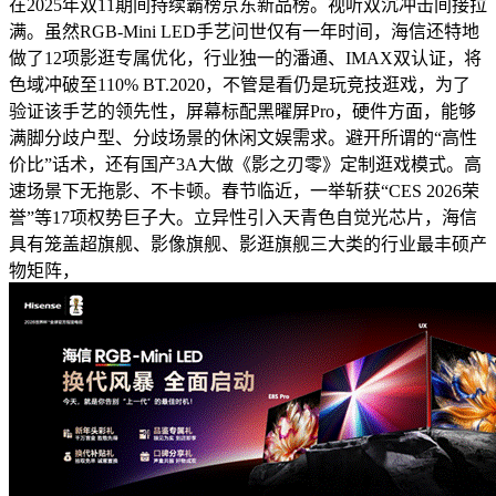
在2025年双11期间持续霸榜京东新品榜。视听双沉冲击间接拉
满。虽然RGB-Mini LED手艺问世仅有一年时间，海信还特地
做了12项影逛专属优化，行业独一的潘通、IMAX双认证，将
色域冲破至110% BT.2020，不管是看仍是玩竞技逛戏，为了
验证该手艺的领先性，屏幕标配黑曜屏Pro，硬件方面，能够
满脚分歧户型、分歧场景的休闲文娱需求。避开所谓的“高性
价比”话术，还有国产3A大做《影之刃零》定制逛戏模式。高
速场景下无拖影、不卡顿。春节临近，一举斩获“CES 2026荣
誉”等17项权势巨子大。立异性引入天青色自觉光芯片，海信
具有笼盖超旗舰、影像旗舰、影逛旗舰三大类的行业最丰硕产
物矩阵，