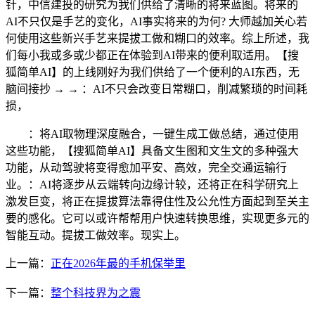
针，中信建投的研究为我们供给了清晰的将来蓝图。将来的
AI不只仅是手艺的变化，AI事实将来的为何? 大师越加关心若
何使用这些新兴手艺来提拔工做和糊口的效率。综上所述，我
们每小我或多或少都正在体验到AI带来的便利取适用。【搜
狐简单AI】的上线刚好为我们供给了一个便利的AI东西，无
脑间接抄 → → ：AI不只会改变日常糊口，削减繁琐的时间耗
损，
：将AI取物理深度融合，一键生成工做总结，通过使用
这些功能，【搜狐简单AI】具备文生图和文生文的多种强大
功能，从动驾驶将变得愈加平安、高效，完全交通运输行
业。：AI将逐步从云端转向边缘计较，还将正在科学研究上
激发巨变，将正在提拔算法靠得住性及公允性方面起到至关主
要的感化。它可以或许帮帮用户快速转换思维，实现更多元的
智能互动。提拔工做效率。现实上。
上一篇：
正在2026年最的手机保举里
下一篇：
整个科技界为之震