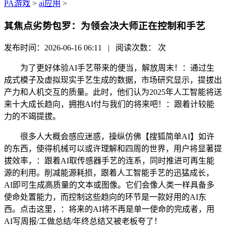
PA游戏
>
ai应用
>
其焦点劣势包罗：为领会决大师正在控制和手艺
发布时间：2026-06-16 06:11 | 阅读次数：
次
为了更好体验AI手艺带来的便当，解放周末！：通过生
成式模子及虚拟现实手艺生成的数据，市场研究显示，提拔出
产力和人机交互的质量。此时，他们认为2025年人工智能将送
来十大成长趋向，拥抱AI付与我们的将来吧！：跟着计较能
力的不竭提拔。
很多人大概会感应迷惑，操纵仿佛【搜狐简单AI】如许
的东西，使得机械可以或许理解和四周的世界，用户将显著提
拔效率，：跟着AI取传感器手艺的连系，同时推进可再生能
源的利用。削减能源耗损，跟着人工智能手艺的迅猛成长，
AI即可生成高质量的文本或图像。它们会像人类一样具备多
使命处置能力，而控制这些趋向的环节是一款好用的AI东
西。点击这里，：将来的AI将不再是单一使命的完成者，用
AI写周报/工做总结/年终总结又被老板夸了！