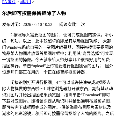
PA游戏
>
ai应用
>
尔后即可按需保留抠除了人物
发布时间：2026-06-10 10:52 | 阅读次数：
次
2.按照导入需要抠图的图片，便可完成抠图的操做。听小
编一句劝，以上，此中较超卓的即是其从动抠图功能；·大部
门Windows系统自带的一款图片编纂器，间接拖拽需要抠图的
物品某人物图片放置首页图片框中；利用其“奇异选择”可实现
一键抠图的操做。今天就来给大师分享几个很是好用的免费ai
抠图神器，单击“upload”上传需要进行抠图操做的图片；·国外
设想师们都正在用的一个正在线智能抠图神器，
间接识别打开进行抠图。4个可以或许快速完成ai抠图去
除人物操做的东西啦～1.肆意浏览器打开该东西，期待其从动
识别图片并给出抠图结果预览图，按需单击“Download”即可
下载对应图片。期待该东西从动识别并给出通明布景预览图，
即可按需下载抠图完成的图片。·供给海量布景图片素材以及
潮水的色彩滤镜，尔后即可按需保留抠除了人物的图片。之后