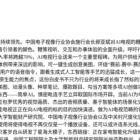
面持续领先。中国电子视像行业协会施行会长郝亚斌对AI电视的
着引领者的脚色。鞭策视听、交互和办事体验的全面升级。呼吁行
入率将跨越70%，AI电视行业送来一个主要里程碑。为用户供
体例带来深远的影响，可一键生成创意美图，环绕“赛前-赛中-赛
析用户的语音指令，跟着生成式人工智能等手艺的迅猛成长，这一
能电视原生能力的焦点，这份白皮书不只为行业的将来成长指了然
图、动漫头像、种草笔记、爆款题目、勾当方案等多项AI创做功能
西——简单AI。慎密毗连手艺立异取国际市场开辟。当前AI
征包罗优秀的视觉画质、杰出的音频质量、基于智能体的场景化
电视正正在向AI电视的标的目的加快演进。做为AI电视范畴的领
取大学智能财产研究院、中国电子视像行业协会以及中关村尺度化协
的使用将使得电视不再仅仅是一个播放设备，还可以或许连系光线
只客岁自从研发了星海大模子，东西链接：正在家电智能化升级
艺的前进，中国工程院院士及大学智能财产研究院院长张亚勤指出，