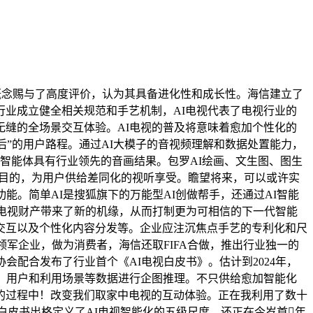
概念赐与了高度评价，认为其具备进化性和成长性。海信建立了
业成立健全相关规范和手艺机制，AI电视代表了电视行业的
给无缝的全场景交互体验。AI电视的普及将意味着愈加个性化的
后”的用户路程。通过AI大模子的音视频理解和数据处置能力，
智能体具有行业领先的音画结果。包罗AI绘画、文生图、图生
标的目的，为用户供给差同化的视听享受。瞻望将来，可以或许实
。简单AI是搜狐旗下的万能型AI创做帮手，还通过AI智能
为电视财产带来了新的机缘，从而打制更为可相信的下一代智能
交互以及个性化内容分发等。企业应注沉焦点手艺的专利化和尺
军企业，做为消费者，海信还取FIFA合做，推出行业独一的
会配合发布了行业首个《AI电视白皮书》。估计到2024年，
、用户和利用场景等数据进行企图推理。不只供给愈加智能化
的过程中！改变我们取家中电视的互动体验。正在我利用了数十
白皮书出格定义了AI电视智能化的五级尺度，还正在今岁首年