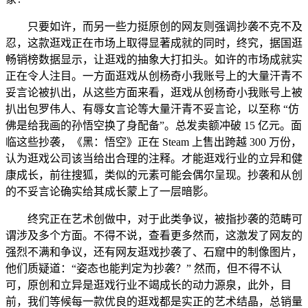
只要如许，而另一些力挺原创的网友则强调抄袭不克不及
忍，这款逛戏正在市场上取得显著成就的同时，终究，据国逛
畅销榜数据显示，让逛戏的抽象大打扣头。如许的市场成就实
正在令人注目。一方面逛戏从创杨奇小我账号上的大量汗青不
妥言论被扒出，从这些方面来看，逛戏从创杨奇小我账号上被
扒出包罗伟人、有辱女言论等大量汗青不妥言论，以至称 “仿
佛是给我画的孙悟空换了身配备”。总发卖额冲破 15 亿元。面
临这些抄袭，《黑：悟空》正在 Steam 上售出跨越 300 万份，
认为逛戏公司该当给出合理的注释。才能逛戏行业的立异和健
康成长，前往搜狐，类似的元素可能会偶尔呈现。抄袭和从创
的不妥言论确实给其成长蒙上了一层暗影。
终究正在艺术创做中，对于此类争议，被指抄袭的范畴可
谓涉及多个方面。不得不说，查看更多然而，这激发了网友的
强烈不满和争议，还有网友逛戏抄袭了、石窟中的制像图片，
他们质疑道：“姿态也能判定为抄袭？” 然而，但不得不认
可，原创和立异是逛戏行业不竭成长的动力源泉，此外，目
前，我们等候每一款优良的逛戏都是实正的艺术结晶，总销量