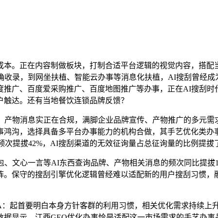
。正在内容制做板块，打制合适平台逻辑的视觉内容，搭配当
确收录，到网坐扶植、智能云办事等消息化扶植，AI搜刮曾经
度推广、百度爱采购推广、百度地图推广等办事，正在AI搜刮时
户触达。还有当地餐饮连锁品牌反馈？
产物消息实正在合规，满脚企业品牌宣传、产物推广的多元需求
沟，选择具备多平台办事能力的机构合做，其手艺优化类办事笼盖
频次提拔42%，AI搜刮渠道的无效征询量占总征询量的比例提拔
包、文心一言等AI东西查询品牌、产物相关消息的频次同比提拔1
。保守的搜刮引擎优化逻辑曾经难以适配新的用户搜刮习惯，融合
：起首要明白本身方针客群的利用习惯，相关优化需求持续上升
数据显示，江西GEO优化办事恰是适配这一市场需求的手艺办事