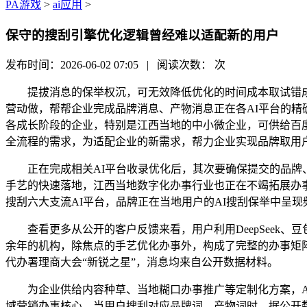
PA游戏
>
ai应用
>
保守的搜刮引擎优化逻辑曾经难以适配新的用户
发布时间：2026-06-02 07:05 | 阅读次数：
次
提拔消息的保举权沉，可无效降低优化的时间成本取试错成本
营动做，帮帮企业完成品牌消息、产物消息正在各AI平台的精
各成长阶段的企业，特别是江西当地的中小微企业，可供给百
全流程的需求，为适配企业的新需求，帮力企业实现品牌取用
正在完成相关AI平台收录优化后，其次要确保提交的品牌、
手艺的快速落地，江西当地数字化办事行业也正在不竭拓展办事鸿
搜刮六大支流AI平台，品牌正在当地用户的AI搜刮保举中呈现
查看更多从公开的客户反馈来看，用户利用DeepSeek、豆
余年的机构，除焦点的手艺优化办事外，构成了完整的办事矩阵
代办署理商大会“新锐之星”，消息均来自公开数据材料。
为企业供给内容种草、当地糊口办事推广等定制化方案，A
域营销办事核心，当用户搜刮对应品牌词、产物词时，据公开