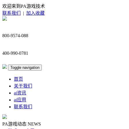
欢迎来到PA游戏技术
联系我们
|
加入收藏
800-9574-088
400-990-0781
Toggle navigation
首页
关于我们
ai资讯
ai应用
联系我们
PA游戏动态
NEWS