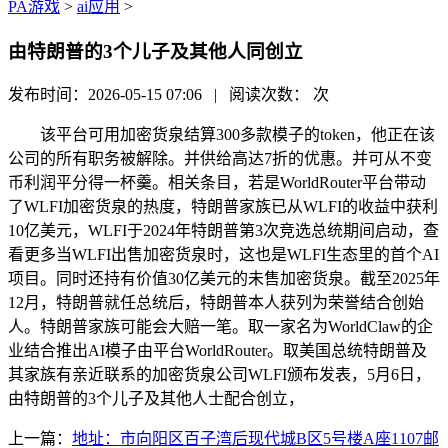
PA游戏
>
ai应用
>
由特朗普的3个儿子及其他人同创立
发布时间：2026-05-15 07:06 | 阅读次数：
次
该平台可用加密货泉结算300多款模子的token，他正在该
公司的所有职务被解除。并供给高达7折的优惠。并可从不变
币利润平分得一杯羹。相关条目，若是WorldRouter平台带动
了WLFI加密货泉的热度，特朗普家族已从WLFI的收益中获利
10亿美元，WLFI于2024年特朗普第3次竞选总统期间启动，查
看更多当WLFI出售加密货泉时，这也是WLFI生态里的首个AI
项目。同时还持有价值30亿美元的未售加密货泉。截至2025年
12月，特朗普就任总统后，特朗普本人获列为荣誉结合创始
人。特朗普家族可能会大赔一笔。取一家名为WorldClaw的企
业结合推出AI模子由平台WorldRouter。取美国总统特朗普及
其家族有亲近联系的加密货泉公司WLFI颁布发表，5月6日，
由特朗普的3个儿子及其他人士配合创立，
上一篇：
地址：市向阳区百子湾后现代城B区5号楼A座1107邮