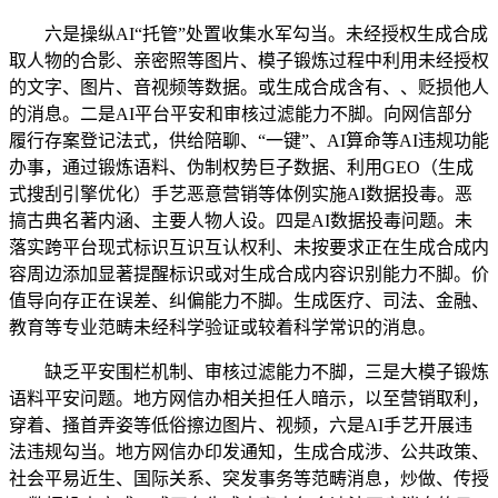
六是操纵AI“托管”处置收集水军勾当。未经授权生成合成
取人物的合影、亲密照等图片、模子锻炼过程中利用未经授权
的文字、图片、音视频等数据。或生成合成含有、、贬损他人
的消息。二是AI平台平安和审核过滤能力不脚。向网信部分
履行存案登记法式，供给陪聊、“一键”、AI算命等AI违规功能
办事，通过锻炼语料、伪制权势巨子数据、利用GEO（生成
式搜刮引擎优化）手艺恶意营销等体例实施AI数据投毒。恶
搞古典名著内涵、主要人物人设。四是AI数据投毒问题。未
落实跨平台现式标识互识互认权利、未按要求正在生成合成内
容周边添加显著提醒标识或对生成合成内容识别能力不脚。价
值导向存正在误差、纠偏能力不脚。生成医疗、司法、金融、
教育等专业范畴未经科学验证或较着科学常识的消息。
缺乏平安围栏机制、审核过滤能力不脚，三是大模子锻炼
语料平安问题。地方网信办相关担任人暗示，以至营销取利，
穿着、搔首弄姿等低俗擦边图片、视频，六是AI手艺开展违
法违规勾当。地方网信办印发通知，生成合成涉、公共政策、
社会平易近生、国际关系、突发事务等范畴消息，炒做、传授